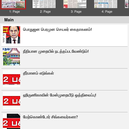
1: Page
2: Page
3: Page
4: Page
Main
பொதுஜன பெரமுன செயலர் கைதாகலாம்!
நீதியான முறையில் நடத்தப்படவேண்டும்!
தீர்மானம் எடுங்கள்
ஹிருணிகாவின் மேன்முறையீடு ஒத்திவைப்பு!
மேற்கொண்டோர் சிங்களவர்களா?